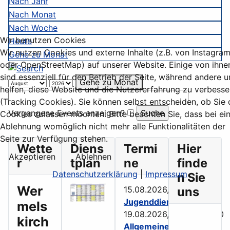
Nach Jahr
Nach Monat
Nach Woche
Wir benutzen Cookies
Heute
Wir nutzen Cookies und externe Inhalte (z.B. von Instagra
Gehe zu Monat
oder OpenStreetMap) auf unserer Website. Einige von ihne
sind essenziell für den Betrieb der Seite, während andere u
Gehe zu Monat
helfen, diese Website und die Nutzererfahrung zu verbesse
(Tracking Cookies). Sie können selbst entscheiden, ob Sie 
Vergangene Events anzeigen?
Cookies zulassen möchten. Bitte beachten Sie, dass bei ei
Ablehnung womöglich nicht mehr alle Funktionalitäten der
Seite zur Verfügung stehen.
Wette
Diens
Termi
Hier
Akzeptieren
Ablehnen
r
tplan
ne
finde
Datenschutzerklärung
|
Impressum
n Sie
Wer
15.08.2026, 10:00
uns
-
16:00
Jugenddienst
mels
19.08.2026, 19:00
-
22:00
kirch
Allgemeiner Dienst